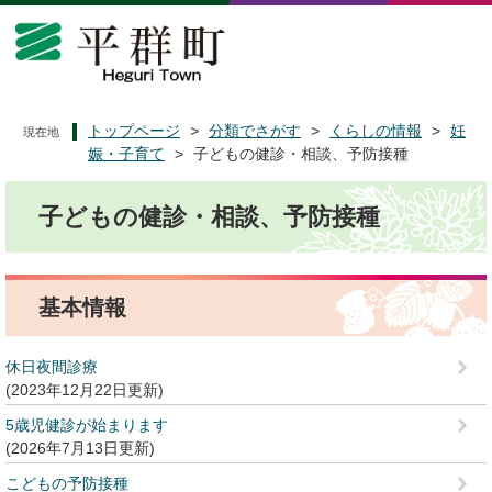
ペ
メ
ー
ニ
ジ
ュ
の
ー
先
を
頭
飛
トップページ
>
分類でさがす
>
くらしの情報
>
妊
現在地
で
ば
娠・子育て
>
子どもの健診・相談、予防接種
す
し
本
。
て
子どもの健診・相談、予防接種
文
本
文
へ
基本情報
休日夜間診療
2023年12月22日更新
5歳児健診が始まります
2026年7月13日更新
こどもの予防接種