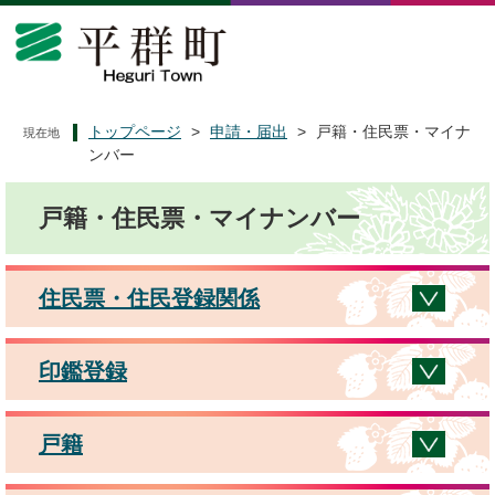
ペ
メ
ー
ニ
ジ
ュ
の
ー
先
を
頭
飛
トップページ
>
申請・届出
>
戸籍・住民票・マイナ
現在地
で
ば
ンバー
す
し
本
。
て
戸籍・住民票・マイナンバー
文
本
文
へ
住民票・住民登録関係
印鑑登録
戸籍