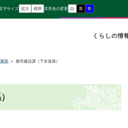
文字サイズ
拡大
標準
背景色の変更
白
黒
青
くらしの情
事業部
>
都市建設課（下水道係）
係）