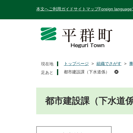
ペ
メ
本文へ
ご利用ガイド
サイトマップ
Foreign language
ー
ニ
ジ
ュ
の
ー
先
を
頭
飛
で
ば
す
し
。
て
トップページ
>
組織でさがす
>
現在地
本
都市建設課（下水道係）
文
へ
本
文
都市建設課（下水道