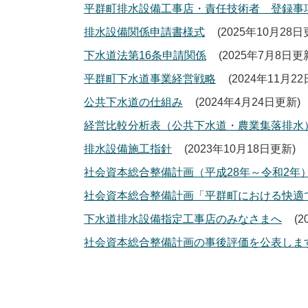
平群町排水設備工事店・責任技術者 登録事
排水設備関係申請書様式
2025年10月28
下水道法第16条申請関係
2025年7月8日更
平群町下水道事業経営戦略
2024年11月2
公共下水道の仕組み
2024年4月24日更新
経営比較分析表（公共下水道・農業集落排水
排水設備施工指針
2023年10月18日更新
社会資本総合整備計画（平成28年～令和2年
社会資本総合整備計画「平群町における快適
下水道排水設備指定工事店のみなさまへ
2
社会資本総合整備計画の事後評価を公表しま