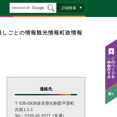
キ
詳細検索
ー
ワ
ー
ド
検
索
報
しごとの情報
観光情報
町政情報
連絡先
〒636-0938奈良県生駒郡平群町
吉新1-1-1
Tel：0745-45-2077
直通