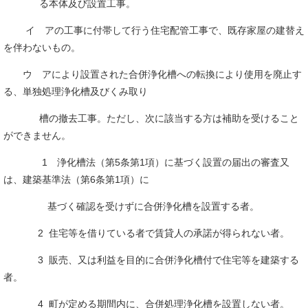
る本体及び設置工事。
イ アの工事に付帯して行う住宅配管工事で、既存家屋の建替え
を伴わないもの。
ウ アにより設置された合併浄化槽への転換により使用を廃止す
る、単独処理浄化槽及びくみ取り
槽の撤去工事。ただし、次に該当する方は補助を受けること
ができません。
1 浄化槽法（第5条第1項）に基づく設置の届出の審査又
は、建築基準法（第6条第1項）に
基づく確認を受けずに合併浄化槽を設置する者。
2 住宅等を借りている者で賃貸人の承諾が得られない者。
3 販売、又は利益を目的に合併浄化槽付で住宅等を建築する
者。
4 町が定める期間内に、合併処理浄化槽を設置しない者。