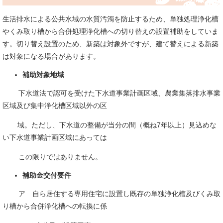
生活排水による公共水域の水質汚濁を防止するため、単独処理浄化槽
やくみ取り槽から合併処理浄化槽への切り替えの設置補助をしていま
す。切り替え設置のため、新築は対象外ですが、建て替えによる新築
は対象になる場合があります。
補助対象地域
下水道法で認可を受けた下水道事業計画区域、農業集落排水事業
区域及び集中浄化槽区域以外の区
域。ただし、下水道の整備が当分の間（概ね7年以上）見込めな
い下水道事業計画区域にあっては
この限りではありません。
補助金交付要件
ア 自ら居住する専用住宅に設置し既存の単独浄化槽及びくみ取
り槽から合併浄化槽への転換に係