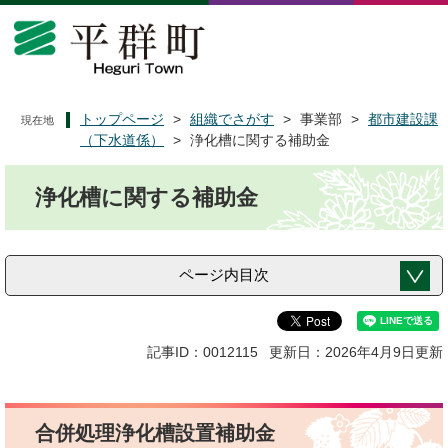
ペ
メ
ー
ニ
ジ
ュ
の
ー
先
を
頭
飛
トップページ
>
組織でさがす
>
事業部
>
都市建設課
現在地
で
ば
（下水道係）
>
浄化槽に関する補助金
す
し
本
。
て
浄化槽に関する補助金
文
本
文
へ
ページ内目次
記事ID：0012115
更新日：2026年4月9日更新
合併処理浄化槽設置補助金