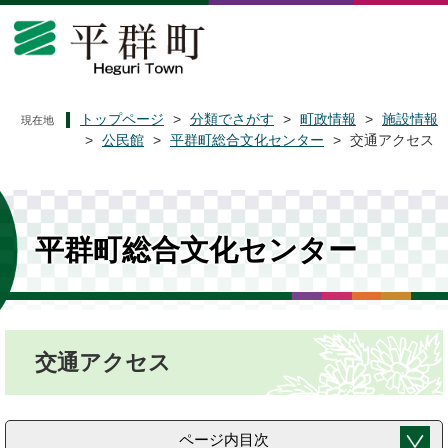
ペ
メ
ー
ニ
ジ
ュ
の
ー
先
を
頭
飛
トップページ
>
分類でさがす
>
町政情報
>
施設情報
現在地
で
ば
>
公民館
>
平群町総合文化センター
>
交通アクセス
す
し
。
て
本
文
へ
平群町総合文化センター
本
交通アクセス
文
ページ内目次