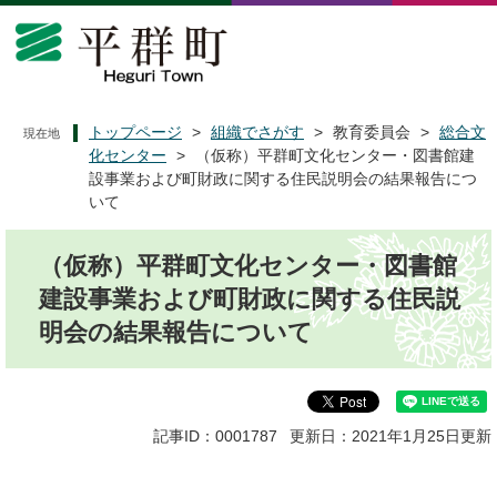
ペ
メ
ー
ニ
ジ
ュ
の
ー
先
を
頭
飛
トップページ
>
組織でさがす
>
教育委員会
>
総合文
現在地
で
ば
化センター
>
（仮称）平群町文化センター・図書館建
す
し
設事業および町財政に関する住民説明会の結果報告につ
。
て
いて
本
本
文
（仮称）平群町文化センター・図書館
文
へ
建設事業および町財政に関する住民説
明会の結果報告について
記事ID：0001787
更新日：2021年1月25日更新