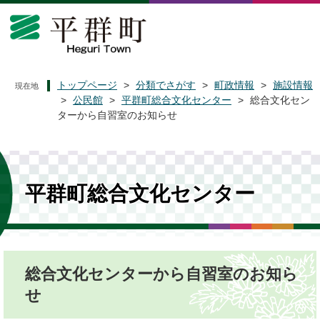
ペ
メ
ー
ニ
ジ
ュ
の
ー
先
を
頭
飛
トップページ
>
分類でさがす
>
町政情報
>
施設情報
現在地
で
ば
>
公民館
>
平群町総合文化センター
>
総合文化セン
す
し
ターから自習室のお知らせ
。
て
本
文
へ
平群町総合文化センター
本
総合文化センターから自習室のお知ら
文
せ