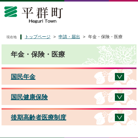
ペ
メ
ー
ニ
ジ
ュ
の
ー
先
を
頭
飛
トップページ
>
申請・届出
>
年金・保険・医療
現在地
で
ば
本
す
し
年金・保険・医療
文
。
て
本
文
へ
国民年金
国民健康保険
後期高齢者医療制度