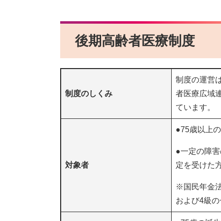
後期高齢者医療制度
制度の運営
制度のしくみ
者医療広域
ています。
●75歳以上
●一定の障害
対象者
定を受けた
※国民年金法
および4級の