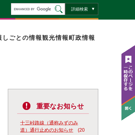
キ
詳細検索
ー
ワ
ー
ド
検
索
報
しごとの情報
観光情報
町政情報
重要なお知らせ
十三峠路線（通称みずのみ
道）通行止めのお知らせ
20