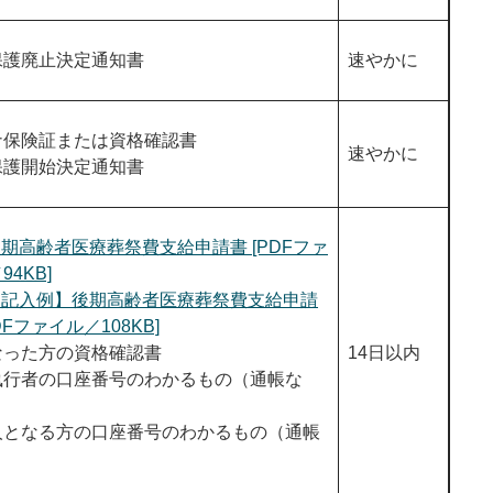
保護廃止決定通知書
速やかに
ナ保険証または資格確認書
速やかに
保護開始決定通知書
期高齢者医療葬祭費支給申請書 [PDFファ
94KB]
【記入例】後期高齢者医療葬祭費支給申請
DFファイル／108KB]
なった方の資格確認書
14日以内
執行者の口座番号のわかるもの（通帳な
人となる方の口座番号のわかるもの（通帳
）