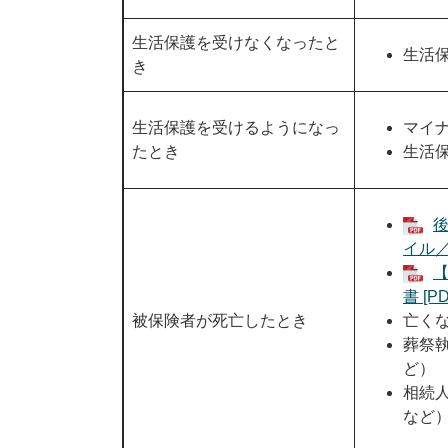
生活保護を受けなくなったと
生活
き
生活保護を受けるようになっ
マイ
たとき
生活
後
イル／
書 [P
被保険者が死亡したとき
亡く
葬祭
ど）
相続
など