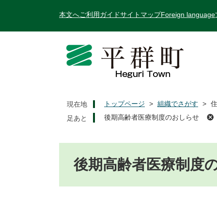
ペ
メ
本文へ
ご利用ガイド
サイトマップ
Foreign language
ー
ニ
ジ
ュ
の
ー
先
を
頭
飛
で
ば
す
し
。
て
トップページ
>
組織でさがす
>
現在地
本
後期高齢者医療制度のおしらせ
文
へ
本
文
後期高齢者医療制度