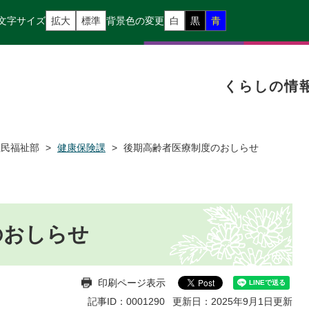
文字サイズ
拡大
標準
背景色の変更
白
黒
青
くらしの情
住民福祉部
>
健康保険課
>
後期高齢者医療制度のおしらせ
のおしらせ
印刷ページ表示
記事ID：0001290
更新日：2025年9月1日更新