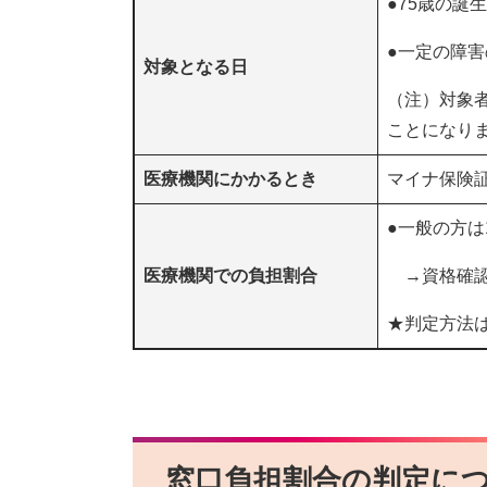
●75歳の誕
●一定の障
対象となる日
（注）対象
ことになり
医療機関にかかるとき
マイナ保険
●一般の方は
医療機関での負担割合
→資格確認
★判定方法
窓口負担割合の判定に