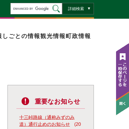
キ
詳細検索
ー
ワ
ー
ド
検
索
報
しごとの情報
観光情報
町政情報
重要なお知らせ
十三峠路線（通称みずのみ
道）通行止めのお知らせ
20