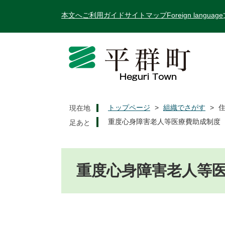
ペ
メ
本文へ
ご利用ガイド
サイトマップ
Foreign language
ー
ニ
ジ
ュ
の
ー
先
を
頭
飛
で
ば
す
し
。
て
トップページ
>
組織でさがす
>
現在地
本
重度心身障害老人等医療費助成制度
文
へ
本
文
重度心身障害老人等