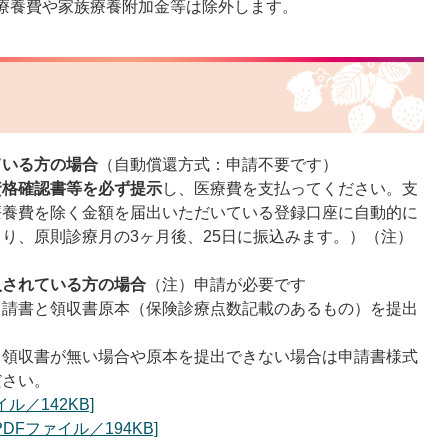
療養費や家族療養附加金等は除外します。
ている方の場合
（自動償還方式：申請不要です）
資格確認書等
を必ず提示
し、医療費を支払ってください。支
療養費を除く金額を届出いただいている登録口座に自動的に
り、原則診療月の3ヶ月後、25日に振込みます。）（注）
。
入されている方の場合
（注）申請が必要です
申請書と領収書原本（保険診療点数記載のあるもの）を提出
。領収書が無い場合や原本を提出できない場合は申請書様式
ださい。
ル／142KB]
Fファイル／194KB]