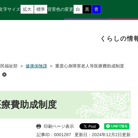
文字サイズ
拡大
標準
背景色の変更
白
黒
青
くらしの情
住民福祉部
>
健康保険課
>
重度心身障害老人等医療費助成制度
医療費助成制度
印刷ページ表示
記事ID：0001287
更新日：2024年12月2日更新