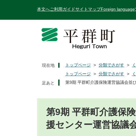
ペ
メ
本文へ
ご利用ガイド
サイトマップ
Foreign language
ー
ニ
ジ
ュ
の
ー
先
を
頭
飛
で
ば
す
し
。
て
トップページ
>
分類でさがす
>
現在地
本
トップページ
>
分類でさがす
>
文
第9期 平群町介護保険運営協議会並
へ
本
文
第9期 平群町介護保
援センター運営協議