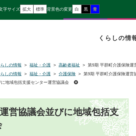
文字サイズ
拡大
標準
背景色の変更
白
黒
青
くらしの情
くらしの情報
>
福祉・介護
>
高齢者福祉
>
第9期 平群町介護保険
くらしの情報
>
福祉・介護
>
介護保険
>
第9期 平群町介護保険運
びに地域包括支援センター運営協議会
険運営協議会並びに地域包括支
会