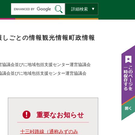
キ
詳細検索
ー
ワ
ー
ド
検
索
報
しごとの情報
観光情報
町政情報
運営協議会並びに地域包括支援センター運営協議会
営協議会並びに地域包括支援センター運営協議会
重要なお知らせ
十三峠路線（通称みずのみ