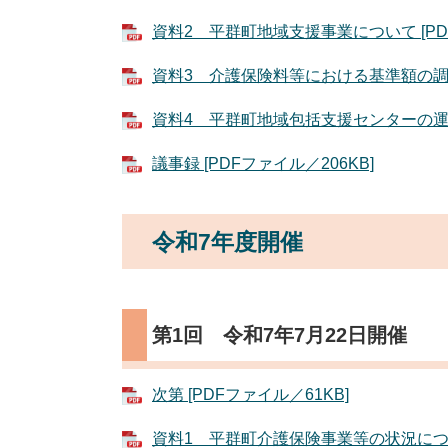
資料2 平群町地域支援事業について [PDF
資料3 介護保険料等における基準額の調整 
資料4 平群町地域包括支援センターの運営状
議事録 [PDFファイル／206KB]
令和7年度開催
第1回 令和7年7月22日開催
次第 [PDFファイル／61KB]
資料1 平群町介護保険事業等の状況について 