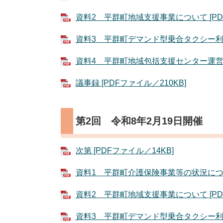
資料2 平群町地域支援事業について [PDF
資料3 平群町デマンド型乗合タクシー利用状
資料4 平群町地域包括支援センター運営状況
議事録 [PDFファイル／210KB]
​第2回 令和8年2月19日開催
次第 [PDFファイル／14KB]
資料1 平群町介護保険事業等の状況について 
資料2 平群町地域支援事業について [PDF
資料3 平群町デマンド型乗合タクシー利用状