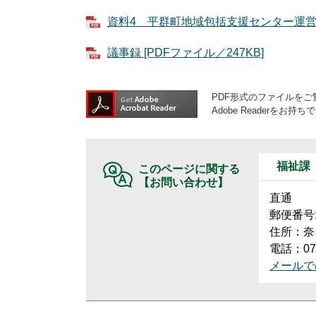
資料4 平群町地域包括支援センター運営状況
議事録 [PDFファイル／247KB]
PDF形式のファイルをご覧
Adobe Reader
福祉課
このページに関する
【お問い合わせ】
直通
郵便番号:6
住所：奈
電話：074
メールで