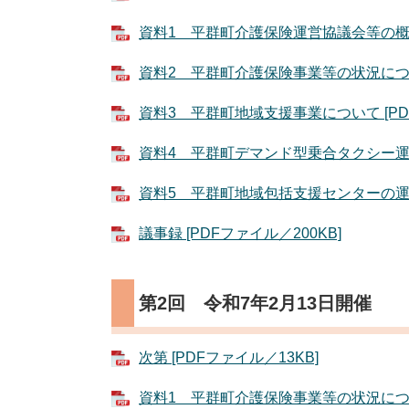
資料1 平群町介護保険運営協議会等の概要に
資料2 平群町介護保険事業等の状況について 
資料3 平群町地域支援事業について [PDF
資料4 平群町デマンド型乗合タクシー運行業
資料5 平群町地域包括支援センターの運営状
議事録 [PDFファイル／200KB]
第2回 令和7年2月13日開催
次第 [PDFファイル／13KB]
資料1 平群町介護保険事業等の状況について 