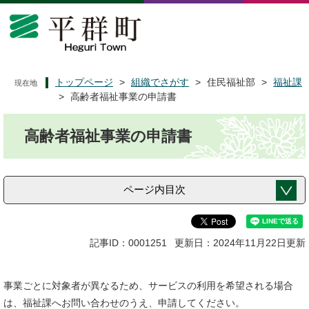
ペ
メ
ー
ニ
ジ
ュ
の
ー
先
を
頭
飛
トップページ
>
組織でさがす
>
住民福祉部
>
福祉課
現在地
で
ば
>
高齢者福祉事業の申請書
す
し
本
。
て
高齢者福祉事業の申請書
文
本
文
へ
ページ内目次
記事ID：0001251
更新日：2024年11月22日更新
事業ごとに対象者が異なるため、サービスの利用を希望される場合
は、福祉課へお問い合わせのうえ、申請してください。