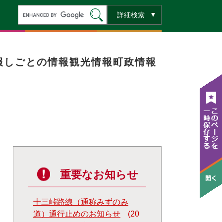
キ
詳細検索
ー
ワ
ー
ド
検
索
報
しごとの情報
観光情報
町政情報
重要なお知らせ
十三峠路線（通称みずのみ
道）通行止めのお知らせ
20