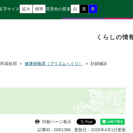
文字サイズ
拡大
標準
背景色の変更
白
黒
青
くらしの情
住民福祉部
>
健康保険課（プリズムへぐり）
>
妊婦健診
印刷ページ表示
記事ID：0001386
更新日：2025年4月1日更新