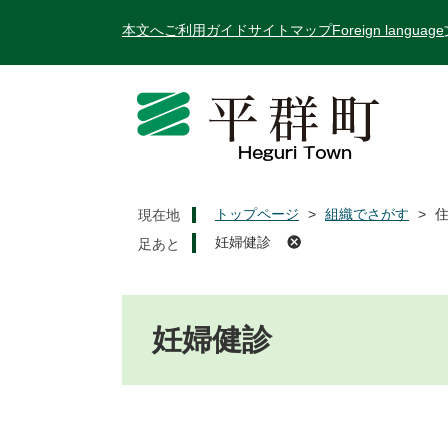
ペ
メ
本文へ
ご利用ガイド
サイトマップ
Foreign language
ー
ニ
ジ
ュ
の
ー
先
を
頭
飛
で
ば
す
し
。
て
トップページ
>
組織でさがす
>
現在地
本
妊婦健診
文
へ
本
文
妊婦健診