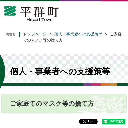
ペ
メ
ー
ニ
ジ
ュ
の
ー
先
を
頭
飛
トップページ
>
個人・事業者への支援策等
>
ご家庭
現在地
で
ば
でのマスク等の捨て方
す
し
。
て
本
文
へ
個人・事業者への支援策等
本
ご家庭でのマスク等の捨て方
文