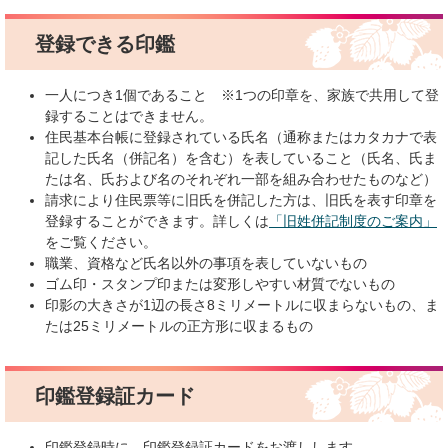
登録できる印鑑
一人につき1個であること
※1つの印章を、家族で共用して登
録することはできません。
住民基本台帳に登録されている氏名（通称またはカタカナで表
記した氏名（併記名）を含む）を表していること（氏名、氏ま
たは名、氏および名のそれぞれ一部を組み合わせたものなど）
請求により住民票等に旧氏を併記した方は、旧氏を表す印章を
登録することができます。詳しくは
「旧姓併記制度のご案内」
をご覧ください。
職業、資格など氏名以外の事項を表していないもの
ゴム印・スタンプ印または変形しやすい材質でないもの
印影の大きさが1辺の長さ8ミリメートルに収まらないもの、ま
たは25ミリメートルの正方形に収まるもの
印鑑登録証カード
印鑑登録時に、印鑑登録証カードをお渡しします。