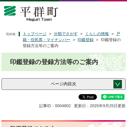
ペ
メ
ー
ニ
ジ
ュ
の
ー
先
を
頭
飛
トップページ
>
分類でさがす
>
くらしの情報
>
戸
現在地
で
ば
籍・住民票・マイナンバー
>
印鑑登録
>
印鑑登録の
す
し
登録方法等のご案内
。
て
本
本
印鑑登録の登録方法等のご案内
文
文
へ
ページ内目次
記事ID：0004802
更新日：2025年9月25日更新