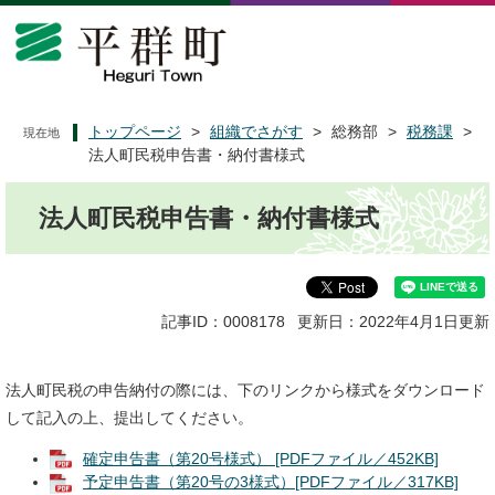
ペ
メ
ー
ニ
ジ
ュ
の
ー
先
を
頭
飛
トップページ
>
組織でさがす
>
総務部
>
税務課
>
現在地
で
ば
法人町民税申告書・納付書様式
す
し
本
。
て
法人町民税申告書・納付書様式
文
本
文
へ
記事ID：0008178
更新日：2022年4月1日更新
法人町民税の申告納付の際には、下のリンクから様式をダウンロード
して記入の上、提出してください。
確定申告書（第20号様式） [PDFファイル／452KB]
予定申告書（第20号の3様式）[PDFファイル／317KB]