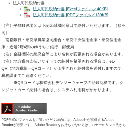
法人町民税納付書
法人町民税納付書 [Excelファイル／40KB]
法人町民税納付書 [PDFファイル／139KB]
（注）平群町役場又は下記金融機関窓口で納付いただけます。（順不
同）
南都銀行・奈良県農業協同組合・奈良中央信用金庫・奈良信用金
庫・近畿2府4県のゆうちょ銀行、郵便局
（注）金融機関の統廃合等により名称が変更される場合があります。​
（注）地方税お支払いサイトでの納付を希望される場合は、eL-
QR（地方税統一QRコード）が印字された納付書を送付しますので、
税務課までご連絡ください。
※QRコードは株式会社デンソーウェーブの登録商標です。ク
レジットカード納付の場合は、システム利用料がかかります。
PDF形式のファイルをご覧いただく場合には、Adobe社が提供するAdobe
Readerが必要です。
Adobe Readerをお持ちでない方は、バナーのリンク先から