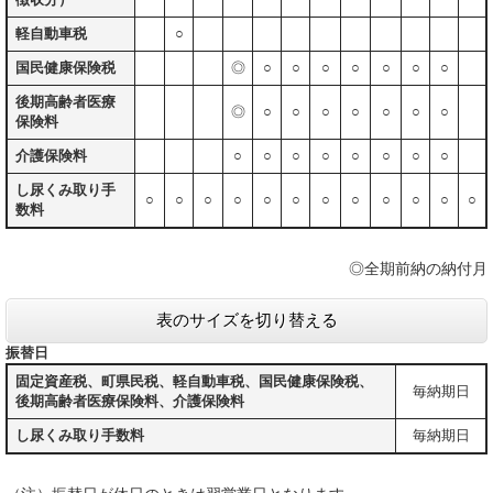
軽自動車税
○
国民健康保険税
◎
○
○
○
○
○
○
○
後期高齢者医療
◎
○
○
○
○
○
○
○
保険料
介護保険料
○
○
○
○
○
○
○
○
し尿くみ取り手
○
○
○
○
○
○
○
○
○
○
○
○
数料
◎全期前納の納付月
表のサイズを切り替える
振替日
固定資産税、町県民税、軽自動車税、国民健康保険税、
毎納期日
後期高齢者医療保険料、介護保険料
し尿くみ取り手数料
毎納期日