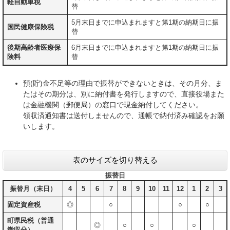
軽自動車税
替
5月末日までに申込まれますと第1期の納期日に振
国民健康保険税
替
後期高齢者医療保
6月末日までに申込まれますと第1期の納期日に振
険料
替
預(貯)金不足等の理由で振替ができないときは、その月分、ま
たはその期分は、別に納付書を発行しますので、直接役場また
は金融機関（郵便局）の窓口で現金納付してください。
領収済通知書は送付しませんので、通帳で納付済み確認をお願
いします。
表のサイズを切り替える
振替日
振替月（末日）
4
5
6
7
8
9
10
11
12
1
2
3
固定資産税
◎
○
○
○
町県民税（普通
◎
○
○
○
徴収分）