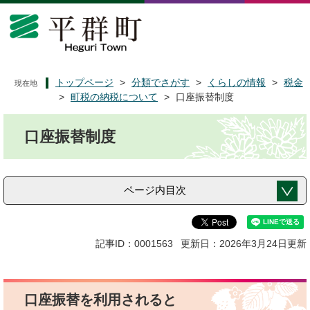
ペ
メ
ー
ニ
ジ
ュ
の
ー
先
を
頭
飛
トップページ
>
分類でさがす
>
くらしの情報
>
税金
現在地
で
ば
>
町税の納税について
>
口座振替制度
す
し
本
。
て
口座振替制度
文
本
文
へ
ページ内目次
記事ID：0001563
更新日：2026年3月24日更新
口座振替を利用されると