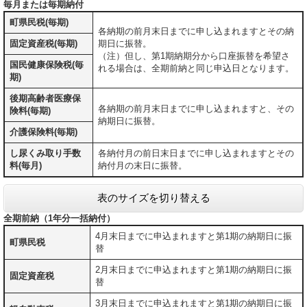
毎月または毎期納付
町県民税(毎期)
各納期の前月末日までに申し込まれますとその納
固定資産税(毎期)
期日に振替。
（注）但し、第1期納期分から口座振替を希望さ
国民健康保険税(毎
れる場合は、全期前納と同じ申込日となります。
期)
後期高齢者医療保
各納期の前月末日までに申し込まれますと、その
険料(毎期)
納期日に振替。
介護保険料(毎期)
し尿くみ取り手数
各納付月の前日末日までに申し込まれますとその
料(毎月)
納付月の末日に振替。
表のサイズを切り替える
全期前納（1年分一括納付）
4月末日までに申込まれますと第1期の納期日に振
町県民税
替
2月末日までに申込まれますと第1期の納期日に振
固定資産税
替
3月末日までに申込まれますと第1期の納期日に振