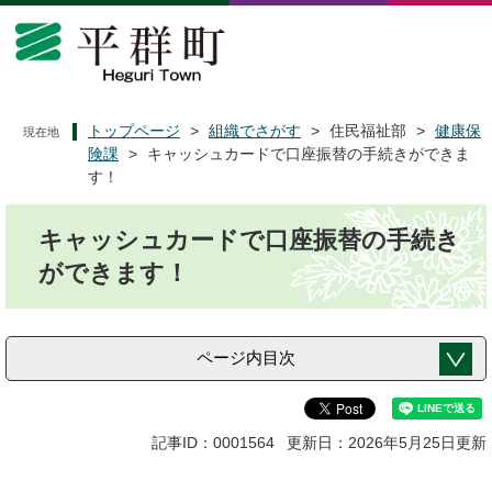
ペ
メ
ー
ニ
ジ
ュ
の
ー
先
を
頭
飛
トップページ
>
組織でさがす
>
住民福祉部
>
健康保
現在地
で
ば
険課
>
キャッシュカードで口座振替の手続きができま
す
し
す！
。
て
本
本
キャッシュカードで口座振替の手続き
文
文
へ
ができます！
ページ内目次
記事ID：0001564
更新日：2026年5月25日更新