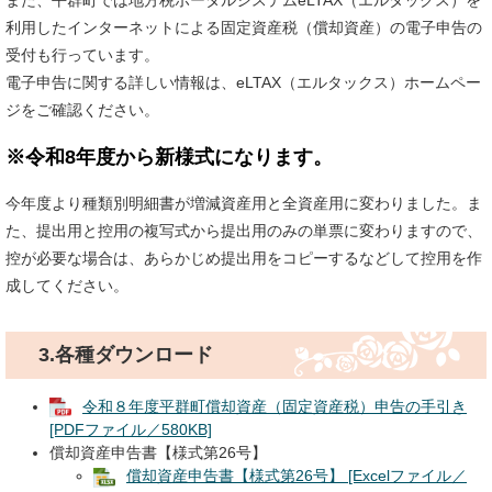
また、平群町では地方税ポータルシステムeLTAX（エルタックス）を
利用したインターネットによる固定資産税（償却資産）の電子申告の
受付も行っています。
電子申告に関する詳しい情報は、eLTAX（エルタックス）ホームペー
ジをご確認ください。
※令和8年度から新様式になります。
今年度より種類別明細書が増減資産用と全資産用に変わりました。ま
た、提出用と控用の複写式から提出用のみの単票に変わりますので、
控が必要な場合は、あらかじめ提出用をコピーするなどして控用を作
成してください。
3.各種ダウンロード
令和８年度平群町償却資産（固定資産税）申告の手引き
[PDFファイル／580KB]
償却資産申告書【様式第26号】
償却資産申告書【様式第26号】 [Excelファイル／