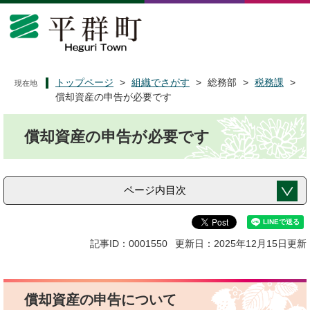
ペ
メ
ー
ニ
ジ
ュ
の
ー
先
を
頭
飛
トップページ
>
組織でさがす
>
総務部
>
税務課
>
現在地
で
ば
償却資産の申告が必要です
す
し
本
。
て
償却資産の申告が必要です
文
本
文
へ
ページ内目次
記事ID：0001550
更新日：2025年12月15日更新
償却資産の申告について