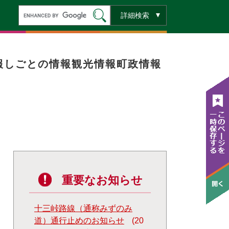
キ
詳細検索
ー
ワ
ー
ド
検
索
報
しごとの情報
観光情報
町政情報
重要なお知らせ
十三峠路線（通称みずのみ
道）通行止めのお知らせ
20