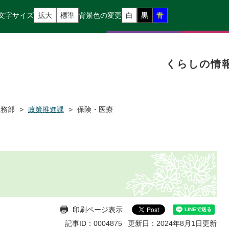
文字サイズ
拡大
標準
背景色の変更
白
黒
青
くらしの情
総務部
>
政策推進課
>
保険・医療
印刷ページ表示
記事ID：0004875
更新日：2024年8月1日更新