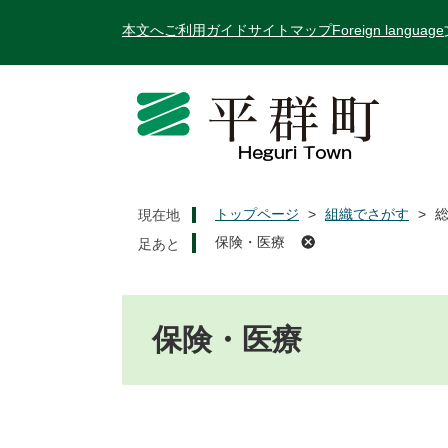
ペ
メ
本文へ
ご利用ガイド
サイトマップ
Foreign language
ー
ニ
ジ
ュ
の
ー
先
を
頭
飛
で
ば
す
し
。
て
トップページ
>
組織でさがす
>
現在地
本
保険・医療
文
へ
本
文
保険・医療