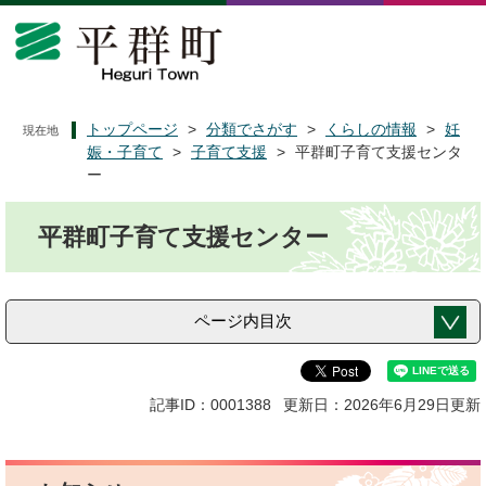
ペ
メ
ー
ニ
ジ
ュ
の
ー
先
を
頭
飛
トップページ
>
分類でさがす
>
くらしの情報
>
妊
現在地
で
ば
娠・子育て
>
子育て支援
>
平群町子育て支援センタ
す
し
ー
。
て
本
本
平群町子育て支援センター
文
文
へ
ページ内目次
記事ID：0001388
更新日：2026年6月29日更新