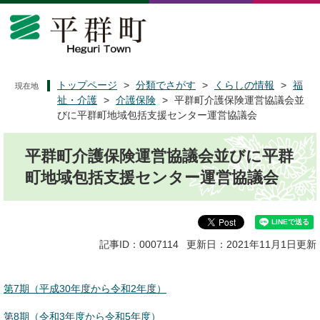
ペ
メ
ー
ニ
ジ
ュ
の
ー
先
を
頭
飛
トップページ
>
分類でさがす
>
くらしの情報
>
福
現在地
で
ば
祉・介護
>
介護保険
>
平群町介護保険運営協議会並
す
し
びに平群町地域包括支援センター運営協議会
。
て
本
本
平群町介護保険運営協議会並びに平群
文
文
へ
町地域包括支援センター運営協議会
記事ID：0007114
更新日：2021年11月1日更新
第7期（平成30年度から令和2年度）
第8期（令和3年度から令和5年度）