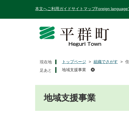
ペ
メ
本文へ
ご利用ガイド
サイトマップ
Foreign language
ー
ニ
ジ
ュ
の
ー
先
を
頭
飛
で
ば
す
し
。
て
トップページ
>
組織でさがす
>
現在地
本
地域支援事業
文
へ
本
文
地域支援事業