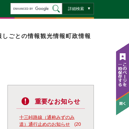
キ
詳細検索
ー
ワ
ー
ド
検
索
報
しごとの情報
観光情報
町政情報
重要なお知らせ
十三峠路線（通称みずのみ
道）通行止めのお知らせ
20