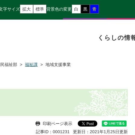
文字サイズ
拡大
標準
背景色の変更
白
黒
青
くらしの情
住民福祉部
>
福祉課
>
地域支援事業
印刷ページ表示
記事ID：0001231
更新日：2021年1月25日更新