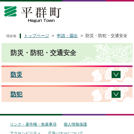
ペ
メ
ー
ニ
ジ
ュ
の
ー
先
を
頭
飛
トップページ
>
申請・届出
>
防災・防犯・交通安全
現在地
で
ば
本
す
し
防災・防犯・交通安全
文
。
て
本
文
へ
防災
防犯
リンク・著作権・免責事項
個人情報保護
アクセシビリティ
広告バナーについて