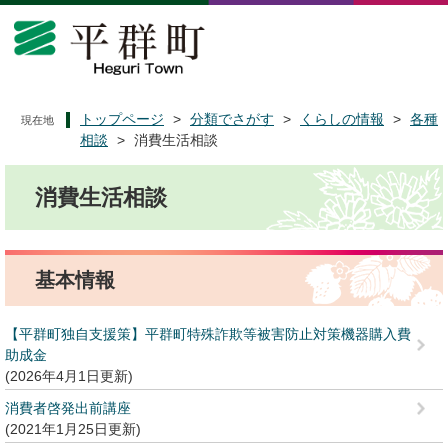
ペ
メ
ー
ニ
ジ
ュ
の
ー
先
を
頭
飛
トップページ
>
分類でさがす
>
くらしの情報
>
各種
現在地
で
ば
相談
>
消費生活相談
す
し
本
。
て
消費生活相談
文
本
文
へ
基本情報
【平群町独自支援策】平群町特殊詐欺等被害防止対策機器購入費
助成金
2026年4月1日更新
消費者啓発出前講座
2021年1月25日更新