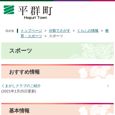
ペ
メ
ー
ニ
ジ
ュ
の
ー
先
を
頭
飛
トップページ
>
分類でさがす
>
くらしの情報
>
教
現在地
で
ば
育・スポーツ
>
スポーツ
す
し
本
。
て
スポーツ
文
本
文
へ
おすすめ情報
くまがしクラブのご紹介
2021年1月25日更新
基本情報