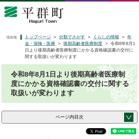
ペ
メ
ー
ニ
ジ
ュ
の
ー
先
を
頭
飛
トップページ
>
分類でさがす
>
くらしの情報
>
年
現在地
で
ば
金・保険・医療
>
後期高齢者医療制度
>
令和8年8月1
す
し
日より後期高齢者医療制度にかかる資格確認書の交付に
。
て
関する取扱いが変わります
本
本
文
令和8年8月1日より後期高齢者医療制
文
へ
度にかかる資格確認書の交付に関する
取扱いが変わります
ページ内目次