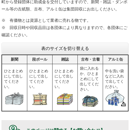
町から登録団体に助成金を交付していますので、新聞・雑誌・ダンボ
ール等の古紙類、古布、アルミ缶は集団回収にお出しください。
※ 有価物とは資源として業者に売れる物です。
※ 回収日時や回収品目は各団体により異なりますので、各団体にご
確認ください。
表のサイズを切り替える
新聞
段ボール
雑誌
古布・古着
アルミ缶
袋に入れる
ひとまとめ
ひとまとめ
ひとまとめ
中を洗い袋
か、ひとま
にして出し
にして出し
にして出し
などに入れ
とめにして
てくださ
てくださ
てくださ
て出してく
出してくだ
い。
い。
い。
ださい。
さい。