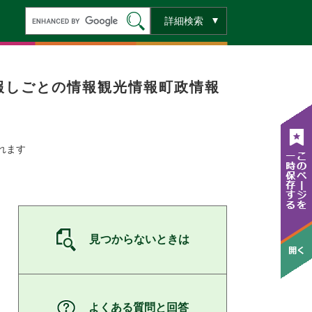
キ
詳細検索
ー
ワ
ー
ド
検
索
報
しごとの情報
観光情報
町政情報
れます
見つからないときは
よくある質問と回答