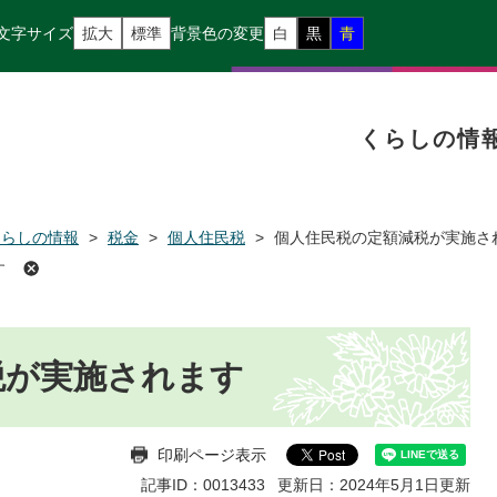
文字サイズ
拡大
標準
背景色の変更
白
黒
青
くらしの情
くらしの情報
>
税金
>
個人住民税
>
個人住民税の定額減税が実施さ
す
税が実施されます
印刷ページ表示
記事ID：0013433
更新日：2024年5月1日更新