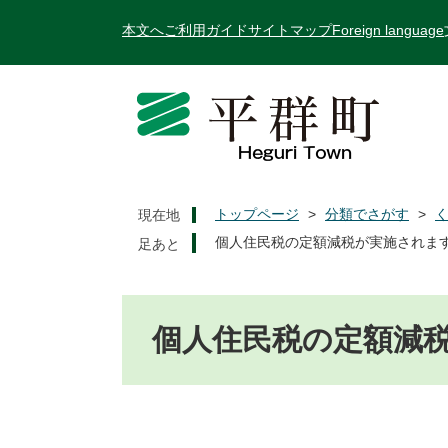
ペ
メ
本文へ
ご利用ガイド
サイトマップ
Foreign language
ー
ニ
ジ
ュ
の
ー
先
を
頭
飛
で
ば
す
し
。
て
トップページ
>
分類でさがす
>
現在地
本
個人住民税の定額減税が実施されま
文
へ
本
文
個人住民税の定額減