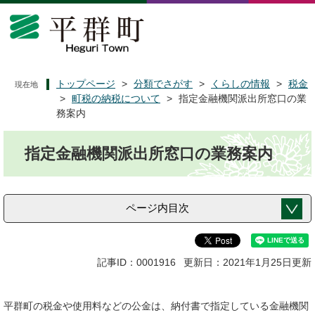
ペ
メ
ー
ニ
ジ
ュ
の
ー
先
を
頭
飛
トップページ
>
分類でさがす
>
くらしの情報
>
税金
現在地
で
ば
>
町税の納税について
>
指定金融機関派出所窓口の業
す
し
務案内
。
て
本
本
指定金融機関派出所窓口の業務案内
文
文
へ
ページ内目次
記事ID：0001916
更新日：2021年1月25日更新
平群町の税金や使用料などの公金は、納付書で指定している金融機関