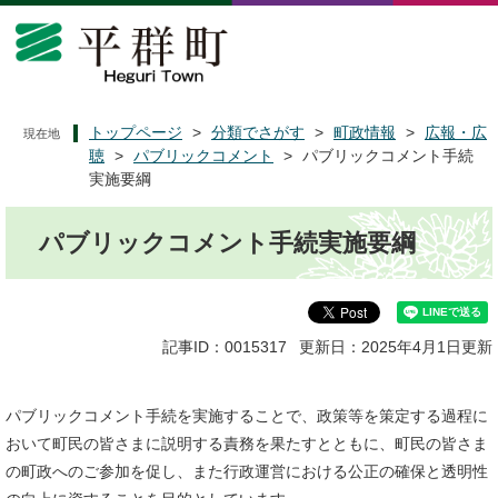
ペ
メ
ー
ニ
ジ
ュ
の
ー
先
を
頭
飛
トップページ
>
分類でさがす
>
町政情報
>
広報・広
現在地
で
ば
聴
>
パブリックコメント
>
パブリックコメント手続
す
し
実施要綱
。
て
本
本
パブリックコメント手続実施要綱
文
文
へ
記事ID：0015317
更新日：2025年4月1日更新
パブリックコメント手続を実施することで、政策等を策定する過程に
おいて町民の皆さまに説明する責務を果たすとともに、町民の皆さま
の町政へのご参加を促し、また行政運営における公正の確保と透明性