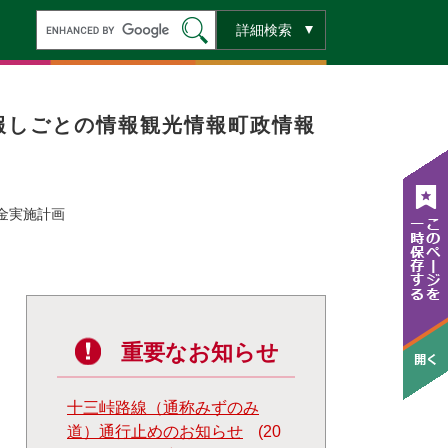
キ
詳細検索
ー
ワ
ー
ド
検
索
報
しごとの情報
観光情報
町政情報
金実施計画
重要なお知らせ
十三峠路線（通称みずのみ
道）通行止めのお知らせ
20