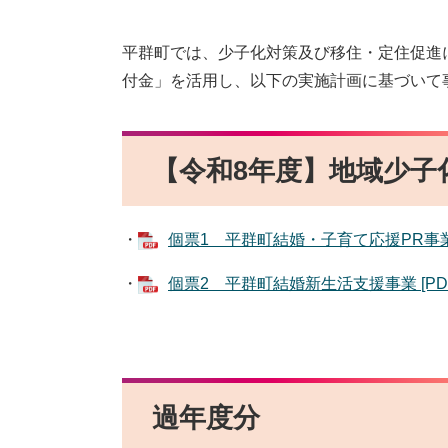
平群町では、少子化対策及び移住・定住促進
付金」を活用し、以下の実施計画に基づいて
【令和8年度】​地域少
・
個票1 平群町結婚・子育て応援PR事業 [
・
個票2 平群町結婚新生活支援事業 [PDF
過年度分