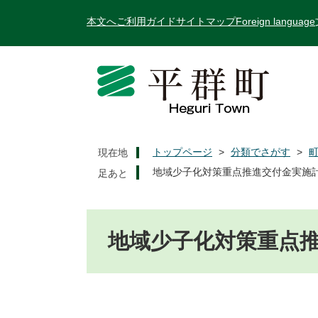
ペ
メ
本文へ
ご利用ガイド
サイトマップ
Foreign language
ー
ニ
ジ
ュ
の
ー
先
を
頭
飛
で
ば
す
し
。
て
トップページ
>
分類でさがす
>
現在地
本
地域少子化対策重点推進交付金実施
文
へ
本
文
地域少子化対策重点