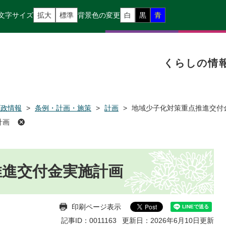
文字サイズ
拡大
標準
背景色の変更
白
黒
青
くらしの情
町政情報
>
条例・計画・施策
>
計画
>
地域少子化対策重点推進交付
計画
推進交付金実施計画
印刷ページ表示
記事ID：0011163
更新日：2026年6月10日更新