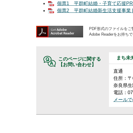
個票1 平群町結婚・子育て応援PR事業
個票2 平群町結婚新生活支援事業 [P
PDF形式のファイルをご覧
Adobe Reader
まち未
このページに関する
【お問い合わせ】
直通
住所：〒63
奈良県生
電話：074
メールで