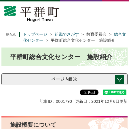
ペ
メ
ー
ニ
ジ
ュ
の
ー
先
を
頭
飛
トップページ
>
組織でさがす
>
教育委員会
>
総合文
現在地
で
ば
化センター
>
平群町総合文化センター 施設紹介
す
し
本
。
て
平群町総合文化センター 施設紹介
文
本
文
へ
ページ内目次
記事ID：0001790
更新日：2021年12月6日更新
施設概要について