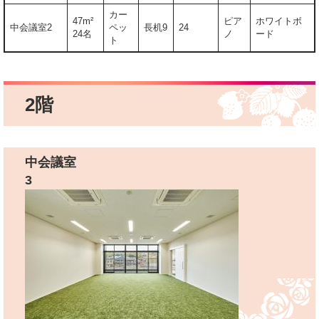
カー
47m²
ピア
ホワイトボ
中会議室2
ペッ
長机9
24
24名
ノ
ード
ト
2階
中会議室
3