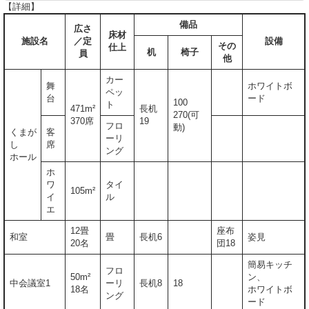
【詳細】
備品
広さ
床材
施設名
／定
設備
その
仕上
机
椅子
員
他
カー
舞
ホワイトボ
ペッ
台
ード
100
ト
471m²
長机
270(可
370席
19
フロ
動)
くまが
客
ーリ
し
席
ング
ホール
ホ
ワ
タイ
105m²
イ
ル
エ
12畳
座布
和室
畳
長机6
姿見
20名
団18
簡易キッチ
フロ
50m²
ン、
中会議室1
ーリ
長机8
18
18名
ホワイトボ
ング
ード