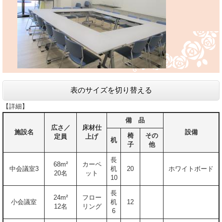
表のサイズを切り替える
【詳細】
備 品
広さ／
床材仕
施設名
設備
椅
その
定員
上げ
机
子
他
長
68m²
カーペ
中会議室3
机
20
ホワイトボード
20名
ット
10
長
24m²
フロー
小会議室
机
12
12名
リング
6