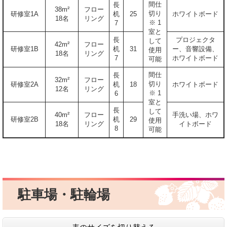
間仕
長
38m²
フロー
切り
研修室1A
机
25
ホワイトボード
18名
リング
※ 1
7
室と
長
プロジェクタ
して
42m²
フロー
研修室1B
机
31
ー、音響設備、
使用
18名
リング
7
ホワイトボード
可能
間仕
長
32m²
フロー
切り
研修室2A
机
18
ホワイトボード
12名
リング
※ 1
6
室と
長
して
40m²
フロー
手洗い場、ホワ
研修室2B
机
29
使用
18名
リング
イトボード
8
可能
駐車場・駐輪場