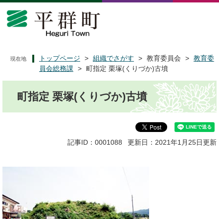
ペ
メ
ー
ニ
ジ
ュ
の
ー
先
を
頭
飛
トップページ
>
組織でさがす
>
教育委員会
>
教育委
現在地
で
ば
員会総務課
>
町指定 栗塚(くりづか)古墳
す
し
本
。
て
町指定 栗塚(くりづか)古墳
文
本
文
へ
記事ID：0001088
更新日：2021年1月25日更新