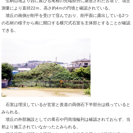
生駒山地より西に延びる尾根の先端部分に築造された古墳で、墳丘
測量により直径22ｍ、高さ約4ｍの円墳と確認されている。
墳丘の南側が削平を受けて窪んでおり、削平面に露出している2つ
の石材の様子から南に開口する横穴式石室を主体部とすることが確認
できる。
石室は埋没しているが玄室と羨道の両側石下半部分は残っていると
みられる。
墳丘の外部施設としての葺石や円筒埴輪列は確認されておらず、当
初より施工されていなかったとみられる。