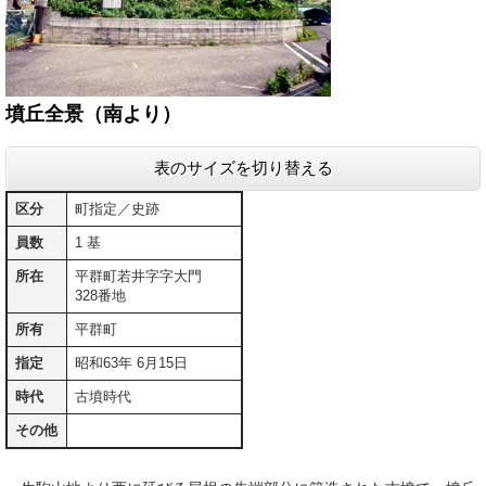
墳丘全景（南より）
表のサイズを切り替える
区分
町指定／史跡
員数
1 基
所在
平群町若井字字大門
328番地
所有
平群町
指定
昭和63年 6月15日
時代
古墳時代
その他