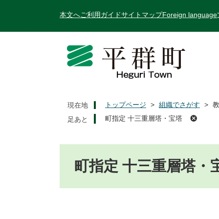
ペ
メ
本文へ
ご利用ガイド
サイトマップ
Foreign language
ー
ニ
ジ
ュ
の
ー
先
を
頭
飛
で
ば
す
し
。
て
トップページ
>
組織でさがす
>
現在地
本
町指定 十三重層塔・宝塔
文
へ
本
文
町指定 十三重層塔・