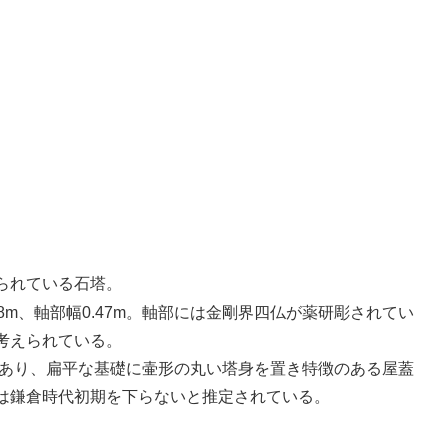
祀られている石塔。
78m、軸部幅0.47m。軸部には金剛界四仏が薬研彫されてい
考えられている。
.51mあり、扁平な基礎に壷形の丸い塔身を置き特徴のある屋蓋
は鎌倉時代初期を下らないと推定されている。