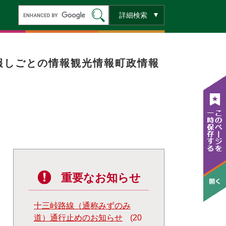
キ
詳細検索
ー
ワ
ー
ド
検
索
報
しごとの情報
観光情報
町政情報
重要なお知らせ
十三峠路線（通称みずのみ
道）通行止めのお知らせ
20