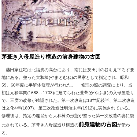
茅葺き入母屋造り構造の前身建物の古図
藤田家住宅は北福貴の高台にあり、南には灰田川の谷を見下ろす要
地にある。整った大和棟(やまとむね)の民家として指定され、昭和
59、60年度に半解体修理が行われた。 修理の際の調査により、当
初は元禄年間(1688～1703)に建てられた萱葺(かやぶき)の入母屋造り
で、三度の改修が確認された。第一次改造は18世紀後半、第二次改造
は文化4年(1807)、第三次改造は明治末年(1912)に実施されている。
修理後は、指定の趣旨から大和棟の形態が整った第一次改造の姿に復
前身建物の古図
元されている。茅葺き入母屋造り構造の
が伝わ
る。