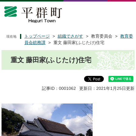
ペ
メ
ー
ニ
ジ
ュ
の
ー
先
を
頭
飛
トップページ
>
組織でさがす
>
教育委員会
>
教育委
現在地
で
ば
員会総務課
>
重文 藤田家(ふじたけ)住宅
す
し
本
。
て
重文 藤田家(ふじたけ)住宅
文
本
文
へ
記事ID：0001062
更新日：2021年1月25日更新