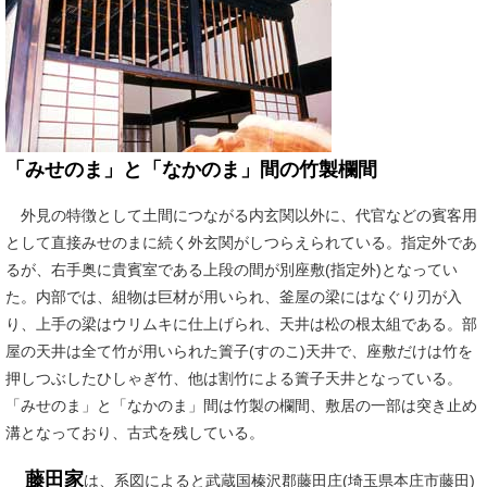
「みせのま」と「なかのま」間の竹製欄間
外見の特徴として土間につながる内玄関以外に、代官などの賓客用
として直接みせのまに続く外玄関がしつらえられている。指定外であ
るが、右手奥に貴賓室である上段の間が別座敷(指定外)となってい
た。内部では、組物は巨材が用いられ、釜屋の梁にはなぐり刃が入
り、上手の梁はウリムキに仕上げられ、天井は松の根太組である。部
屋の天井は全て竹が用いられた簀子(すのこ)天井で、座敷だけは竹を
押しつぶしたひしゃぎ竹、他は割竹による簀子天井となっている。
「みせのま」と「なかのま」間は竹製の欄間、敷居の一部は突き止め
溝となっており、古式を残している。
藤田家
は、系図によると武蔵国榛沢郡藤田庄(埼玉県本庄市藤田)