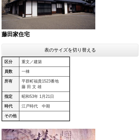
藤田家住宅
表のサイズを切り替える
区分
重文／建築
員数
一棟
所有
平群町福貴1523番地
藤 田 文 雄
指定
昭和53年 1月21日
時代
江戸時代 中期
その他