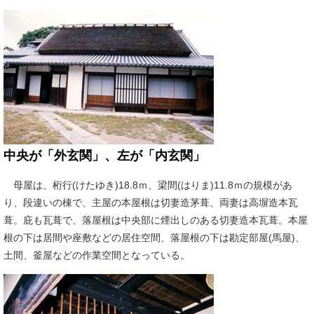
中央が「外玄関」、左が「内玄関」
母屋は、桁行(けたゆき)18.8ｍ、梁間(はりま)11.8ｍの規模があ
り、段違いの棟で、主屋の本屋根は切妻造茅葺、両妻は高塀造本瓦
葺。庇も瓦葺で、落屋根は中央部に煙出しのある切妻造本瓦葺。本屋
根の下は居間や座敷などの居住空間、落屋根の下は勘定部屋(馬屋)、
土間、釜屋などの作業空間となっている。