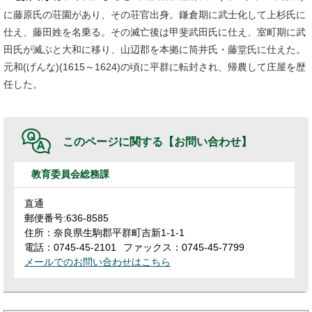
に藤原氏の荘園があり、その荘官出身。鎌倉期に武士化して上杉氏に
仕え、藤田姓を名乗る。その滅亡後は甲斐武田氏に仕え、室町期に武
田氏が滅ぶと大和に移り、山辺郡を本拠に筒井氏・藤堂氏に仕えた。
元和(げんな)(1615～1624)の頃に平群に転封され、帰農して庄屋を歴
任した。
このページに関する
【お問い合わせ】
教育委員会総務課
直通
郵便番号:636-8585
住所：奈良県生駒郡平群町吉新1-1-1
電話：0745-45-2101
ファックス：0745-45-7799
メールでのお問い合わせはこちら