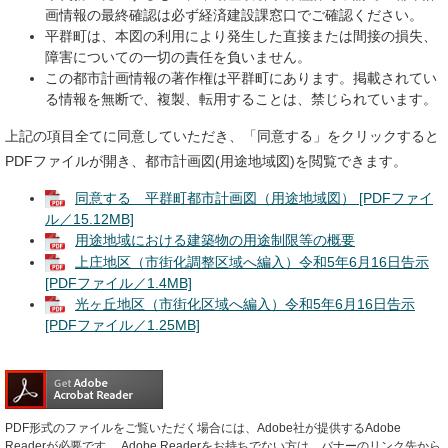
画情報の最終確認は必ず経済建設課窓口でご確認ください。
平群町は、本図の利用により発生した直接または間接の損失、
障害についての一切の責任を負いません。
この都市計画情報の著作権は平群町にあります。掲載されてい
る情報を無断で、複製、転用することは、禁じられています。
上記の項目全てに同意していただき、「同意する」をクリックすると
PDFファイルが開き、都市計画図(用途地域図)を閲覧できます。
同意する 平群町都市計画図（用途地域図） [PDFファイ
ル／15.12MB]
用途地域における建築物の用途制限等の概要
上庄地区（市街化調整区域へ編入）令和5年6月16日告示
[PDFファイル／1.4MB]
光ヶ丘地区（市街化区域へ編入）令和5年6月16日告示
[PDFファイル／1.25MB]
PDF形式のファイルをご覧いただく場合には、Adobe社が提供するAdobe
Readerが必要です。
Adobe Readerをお持ちでない方は、バナーのリンク先から