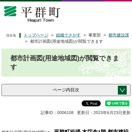
ペ
メ
ー
ニ
ジ
ュ
の
ー
先
を
頭
飛
トップページ
>
組織でさがす
>
事業部
>
都市建設課
現在地
で
ば
>
都市計画図(用途地域図)が閲覧できます
す
し
本
。
て
都市計画図(用途地域図)が閲覧できま
文
本
文
す
へ
ページ内目次
記事ID：0006108
更新日：2023年6月23日更新