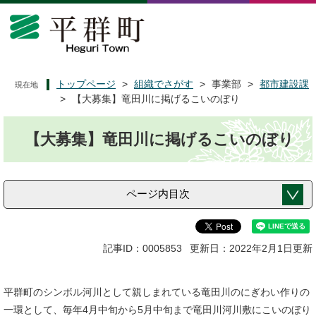
ペ
メ
ー
ニ
ジ
ュ
の
ー
先
を
頭
飛
トップページ
>
組織でさがす
>
事業部
>
都市建設課
現在地
で
ば
>
【大募集】竜田川に掲げるこいのぼり
す
し
本
。
て
【大募集】竜田川に掲げるこいのぼり
文
本
文
へ
ページ内目次
記事ID：0005853
更新日：2022年2月1日更新
平群町のシンボル河川として親しまれている竜田川のにぎわい作りの
一環として、毎年4月中旬から5月中旬まで竜田川河川敷にこいのぼり