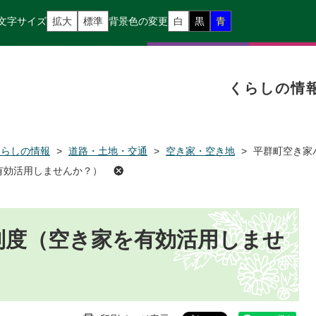
文字サイズ
拡大
標準
背景色の変更
白
黒
青
くらしの情
くらしの情報
>
道路・土地・交通
>
空き家・空き地
>
平群町空き家
有効活用しませんか？）
制度（空き家を有効活用しませ