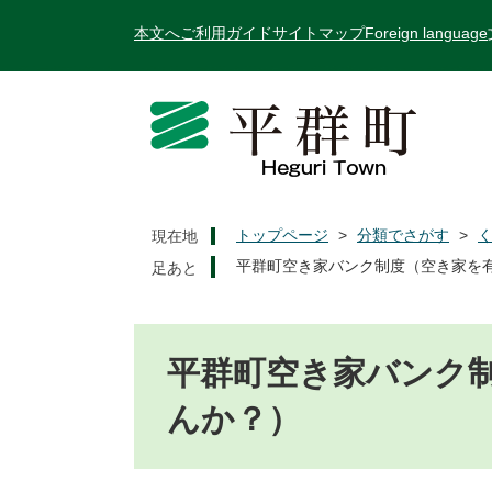
ペ
メ
本文へ
ご利用ガイド
サイトマップ
Foreign language
ー
ニ
ジ
ュ
の
ー
先
を
頭
飛
で
ば
す
し
。
て
トップページ
>
分類でさがす
>
現在地
本
平群町空き家バンク制度（空き家を
文
へ
本
文
平群町空き家バンク
んか？）