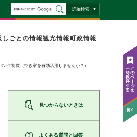
キ
詳細検索
ー
ワ
ー
ド
検
索
報
しごとの情報
観光情報
町政情報
バンク制度（空き家を有効活用しませんか？）
見つからないときは
よくある質問と回答