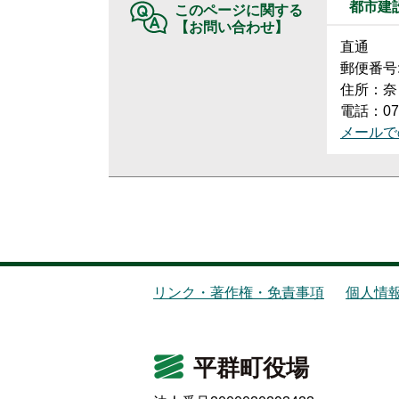
都市建
このページに関する
【お問い合わせ】
直通
郵便番号:6
住所：奈
電話：074
メールで
リンク・著作権・免責事項
個人情
平群町役場