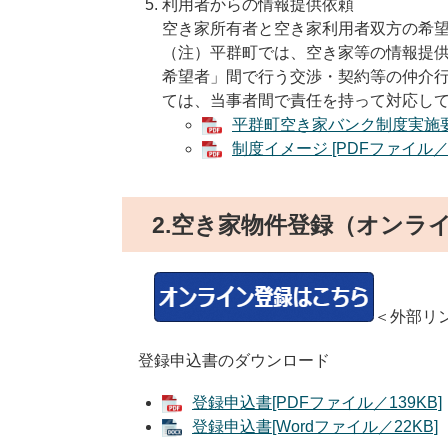
利用者からの情報提供依頼
空き家所有者と空き家利用者双方の希
（注）平群町では、空き家等の情報提
希望者」間で行う交渉・契約等の仲介
ては、当事者間で責任を持って対応し
平群町空き家バンク制度実施要綱 
制度イメージ [PDFファイル／8
2.空き家物件登録（オンラ
＜外部リ
登録申込書のダウンロード
登録申込書[PDFファイル／139KB]
登録申込書[Wordファイル／22KB]