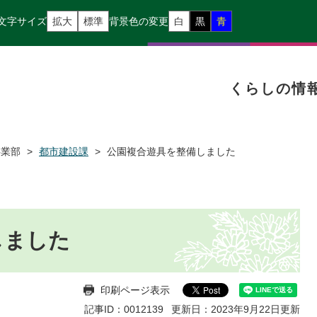
文字サイズ
拡大
標準
背景色の変更
白
黒
青
くらしの情
事業部
>
都市建設課
>
公園複合遊具を整備しました
しました
印刷ページ表示
記事ID：0012139
更新日：2023年9月22日更新