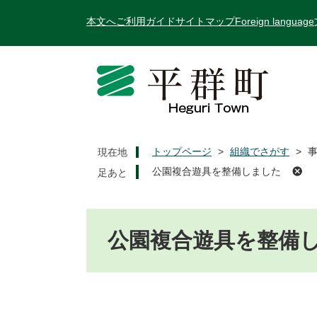
ペ
メ
本文へ
ご利用ガイド
サイトマップ
Foreign language
ー
ニ
ジ
ュ
の
ー
先
を
頭
飛
で
ば
す
し
。
て
トップページ
>
組織でさがす
>
現在地
本
公園複合遊具を整備しました
文
へ
本
文
公園複合遊具を整備