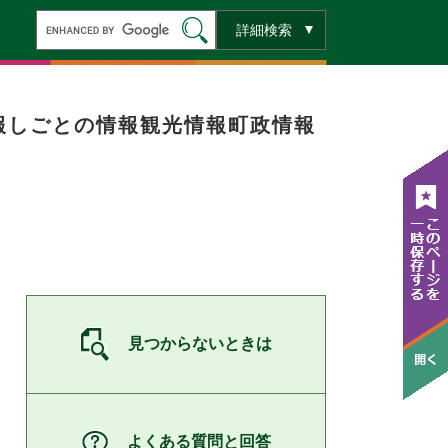
キ
詳細検索
ー
ワ
ー
ド
検
索
報
しごとの情報
観光情報
町政情報
見つからないときは
よくある質問と回答