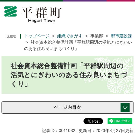
ペ
メ
ー
ニ
ジ
ュ
の
ー
先
を
頭
飛
トップページ
>
組織でさがす
>
事業部
>
都市建設課
現在地
で
ば
>
社会資本総合整備計画「平群駅周辺の活気とにぎわい
す
し
のある住み良いまちづくり」
。
て
本
本
社会資本総合整備計画「平群駅周辺の
文
文
へ
活気とにぎわいのある住み良いまちづ
くり」
ページ内目次
記事ID：0011032
更新日：2023年3月27日更新