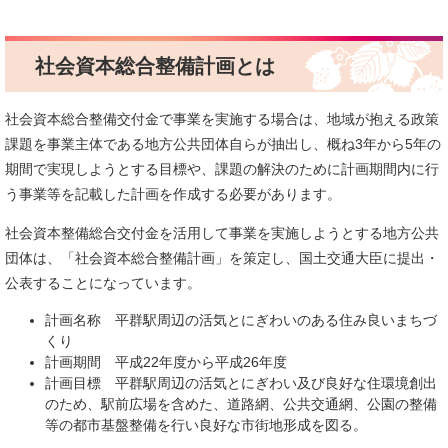
社会資本総合整備計画とは
社会資本総合整備交付金で事業を実施する場合は、地域が抱える政策
課題を事業主体である地方公共団体自らが抽出し、概ね3年から5年の
期間で実現しようとする目標や、課題の解決のために計画期間内に行
う事業等を記載した計画を作成する必要があります。
社会資本整備総合交付金を活用して事業を実施しようとする地方公共
団体は、「社会資本総合整備計画」を策定し、国土交通大臣に提出・
公表することになっています。
計画名称 平群駅周辺の活気とにぎわいのある住み良いまちづ
くり
計画期間 平成22年度から平成26年度
計画目標 平群駅周辺の活気とにぎわい及び良好な住環境創出
のため、駅前広場を含めた、道路網、公共交通網、公園の整備
等の都市基盤整備を行い良好な市街地形成を図る。​