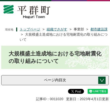
ペ
メ
ー
ニ
ジ
ュ
の
ー
先
を
頭
飛
トップページ
>
組織でさがす
>
事業部
>
都市建設課
現在地
で
ば
>
大規模盛土造成地における宅地耐震化の取り組みにつ
す
し
いて
。
て
本
本
大規模盛土造成地における宅地耐震化
文
文
へ
の取り組みについて
ページ内目次
記事ID：0011020
更新日：2023年4月1日更新