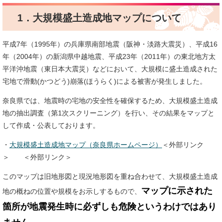
1．大規模盛土造成地マップについて
平成7年（1995年）の兵庫県南部地震（阪神・淡路大震災）、平成16
年（2004年）の新潟県中越地震、平成23年（2011年）の東北地方太
平洋沖地震（東日本大震災）などにおいて、大規模に盛土造成された
宅地で滑動(かつどう)崩落(ほうらく)による被害が発生しました。
奈良県では、地震時の宅地の安全性を確保するため、大規模盛土造成
地の抽出調査（第1次スクリーニング）を行い、その結果をマップと
して作成・公表しております。
・
大規模盛土造成地マップ（奈良県ホームページ）
＜外部リンク
＞
＜外部リンク＞
このマップは旧地形図と現況地形図を重ね合わせて、大規模盛土造成
マップに示された
地の概ねの位置や規模をお示しするもので、
箇所が地震発生時に必ずしも危険というわけではあり