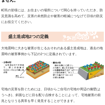
ません。
町民の皆様には、お住まいの場所について関心を持っていただき、防
災意識を高めて、災害の未然防止や被害の軽減につなげて日頃の防災
にお役立てください。
盛土造成地2つの定義
大地震時に大きな被害が生じるおそれのある盛土造成地は、過去の地
震時の被害事例から下記の2つに定義されています。
宅地の災害を防ぐためには、日頃からご自宅の宅地や周辺の擁壁(よ
うへき)、斜面などに目を配り点検することによって、宅地被害の前
兆となりうる異常を早く発見することができます。