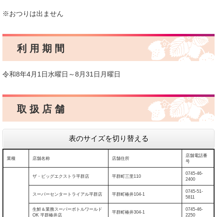
※おつりは出ません
利 用 期 間
令和8年4月1日水曜日～8月31日月曜日
取 扱 店 舗
表のサイズを切り替える
店舗電話番
業種
店舗名称
店舗住所
号
0745-46-
ザ・ビッグエクストラ平群店
平群町三里110
2400
0745-51-
スーパーセンタートライアル平群店
平群町椿井104-1
5811
生鮮＆業務スーパーボトルワールド
0745-46-
平群町椿井304-1
OK 平群椿井店
2250