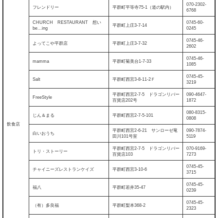
070-2302-
フレンドリー
平群町平等寺75-1（道の駅内）
6768
CHURCH RESTAURANT 想い
0745-60-
平群町上庄3-7-14
be...ing
0245
0745-46-
よってこや平群店
平群町上庄3-7-32
2602
0745-46-
mamma
平群町菊美台1-7-33
1085
0745-45-
Salt
平群町西宮3-8-11-2Ｆ
3219
平群町西宮2-7-5 ドラゴンリバー
090-4647-
FreeStyle
百貨店202号
1872
080-8315-
じん＆まる
平群町西宮2-7-5-101
0808
飲食店
平群町西宮2-6-21 サンローゼ竜
090-7874-
白いおうち
田川101号室
5119
平群町西宮2-7-5 ドラゴンリバー
070-9169-
トリ・ストーリー
百貨店103
7273
0745-45-
チャイニーズレストランケイズ
平群町西宮3-10-6
3715
0745-45-
福八
平群町若井35-47
0239
0745-45-
（有）多良福
平群町梨本368-2
2323