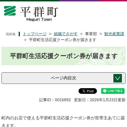
ペ
メ
ー
ニ
ジ
ュ
の
ー
先
を
頭
飛
トップページ
>
組織でさがす
>
事業部
>
観光産業課
現在地
で
ば
>
平群町生活応援クーポン券が届きます
す
し
本
。
て
平群町生活応援クーポン券が届きます
文
本
文
へ
ページ内目次
記事ID：0016892
更新日：2026年1月23日更新
町内のお店で使える平群町生活応援クーポン券が世帯主あてに届
きます。