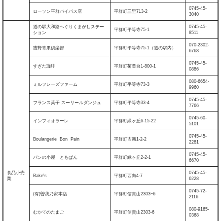
0745-45-
ローソン平群バイパス店
平群町三里713‐2
3040
道の駅大和路へぐりくまがしステー
0745-45-
平群町平等寺75-1
ション
8511
070-2302-
吉野青果倶楽部
平群町平等寺75-1（道の駅内）
6768
0745-45-
すぎた珈琲
平群町菊美台1-800-1
0886
080-6654-
ミルフレーズファーム
平群町平等寺73-3
9960
0745-45-
フランス菓子 スーリールダンジュ
平群町平等寺33-4
7766
0745-60-
インフィオラーレ
平群町緑ヶ丘6-15-22
5101
0745-45-
Boulangerie Bon Pain
平群町吉新1-2-2
2281
0745-45-
パンの小屋 ともぱん
平群町緑ヶ丘2-2-1
6670
食品小売
0745-45-
Bake's
平群町西向4-7
業
6228
0745-72-
(有)曽我乃家本店
平群町信貴山2303−6
2116
080-9165-
むかでのたまご
平群町信貴山2303-6
0368