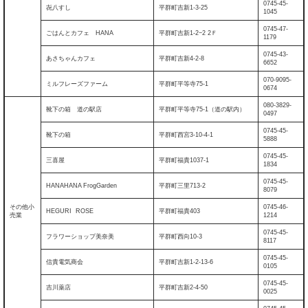
0745-45-
㐂八すし
平群町吉新1-3-25
1045
0745-47-
ごはんとカフェ HANA
平群町吉新1-2−2 2Ｆ
1179
0745-43-
あさちゃんカフェ
平群町吉新4-2-8
6652
070-9095-
ミルフレーズファーム
平群町平等寺75-1
0674
080-3829-
靴下の箱 道の駅店
平群町平等寺75-1（道の駅内）
0497
0745-45-
靴下の箱
平群町西宮3-10-4-1
5888
0745-45-
三喜屋
平群町福貴1037-1
1834
0745-45-
HANAHANA FrogGarden
平群町三里713-2
8079
その他小
0745-46-
HEGURI ROSE
平群町福貴403
売業
1214
0745-45-
フラワーショップ美奈美
平群町西向10-3
8117
0745-45-
信貴電気商会
平群町吉新1-2-13-6
0105
0745-45-
吉川薬店
平群町吉新2-4-50
0025