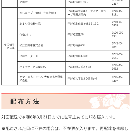
0745-45-
光雲堂
平群町吉新3-10-2
2417
平群町椿井734-1 ディアーズコ
0745-45-
ならコープ 個別・共同宅配便
ープ竜田川店内
8181
0745-44-
あまち気功整体院
平群町北信貴ヶ丘1-3-12-2
3909
0120-050-
(株)ひかり
平群町三里48
193
0745-45-
その他サ
松江自動車株式会社
平群町椿井235
0351
ービス業
0745-45-
平群モータース
平群町吉新1-3-38
0141
0745-45-
バイクサービスNARA
平群町緑ヶ丘2-5-18
3932
ヤマト観光トラベル 大和観光交通株
0745-45-
平群町大字梨本207番の4
式会社
4422
配 布 方 法
対面配送で令和8年3月31日までに世帯主あてに順次届きます。
※配達された日に不在の場合は、不在票が入ります。再配達を依頼し