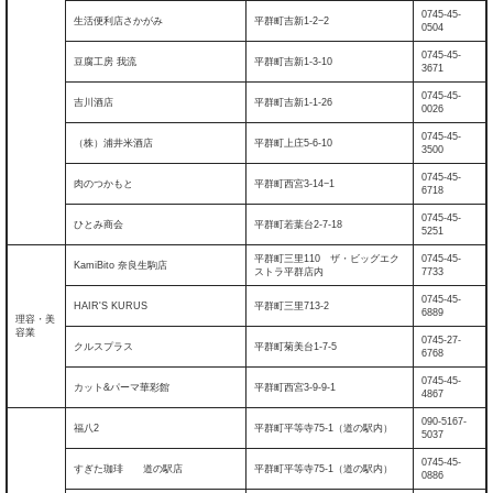
0745-45-
生活便利店さかがみ
平群町吉新1-2−2
0504
0745-45-
豆腐工房 我流
平群町吉新1-3-10
3671
0745-45-
吉川酒店
平群町吉新1-1-26
0026
0745-45-
（株）浦井米酒店
平群町上庄5-6-10
3500
0745-45-
肉のつかもと​
平群町西宮3-14−1​
6718​
0745-45-
ひとみ商会
平群町若葉台2-7-18
5251
平群町三里110 ザ・ビッグエク
0745-45-
KamiBito 奈良生駒店
ストラ平群店内
7733
0745-45-
HAIR'S KURUS
平群町三里713-2
6889
理容・美
容業
0745-27-
クルスプラス
平群町菊美台1-7-5
6768
0745-45-
カット&パーマ華彩館
平群町西宮3-9-9-1
4867
090-5167-
福八2
平群町平等寺75-1（道の駅内）
5037
0745-45-
すぎた珈琲 道の駅店
平群町平等寺75-1（道の駅内）
0886