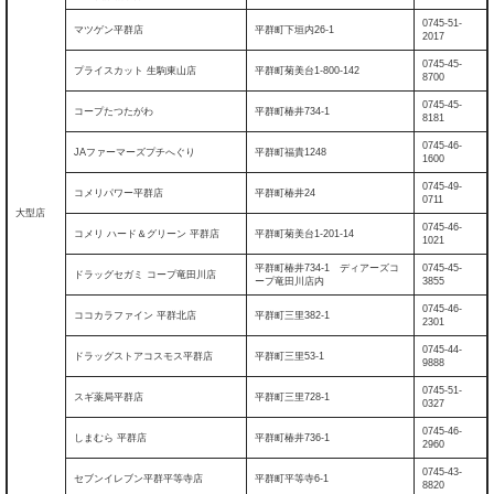
0745-51-
マツゲン平群店
平群町下垣内26-1
2017
0745-45-
プライスカット 生駒東山店
平群町菊美台1-800-142
8700
0745-45-
コープたつたがわ
平群町椿井734-1
8181
0745-46-
JAファーマーズプチへぐり
平群町福貴1248
1600
0745-49-
コメリパワー平群店
平群町椿井24
0711
大型店
0745-46-
コメリ ハード＆グリーン 平群店
平群町菊美台1-201-14
1021
平群町椿井734-1 ディアーズコ
0745-45-
ドラッグセガミ コープ竜田川店
ープ竜田川店内
3855
0745-46-
ココカラファイン 平群北店
平群町三里382-1
2301
0745-44-
ドラッグストアコスモス平群店
平群町三里53-1
9888
0745-51-
スギ薬局平群店
平群町三里728-1
0327
0745-46-
しまむら 平群店
平群町椿井736-1
2960
0745-43-
セブンイレブン平群平等寺店
平群町平等寺6-1
8820