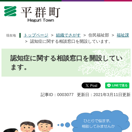
ペ
メ
ー
ニ
ジ
ュ
の
ー
先
を
頭
飛
トップページ
>
組織でさがす
>
住民福祉部
>
福祉課
現在地
で
ば
>
認知症に関する相談窓口を開設しています。
す
し
本
。
て
認知症に関する相談窓口を開設してい
文
本
文
ます。
へ
記事ID：0003077
更新日：2021年3月11日更新