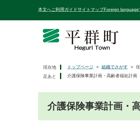
ペ
メ
本文へ
ご利用ガイド
サイトマップ
Foreign language
ー
ニ
ジ
ュ
の
ー
先
を
頭
飛
で
ば
す
し
。
て
トップページ
>
組織でさがす
>
現在地
本
介護保険事業計画・高齢者福祉計画
文
へ
本
文
介護保険事業計画・