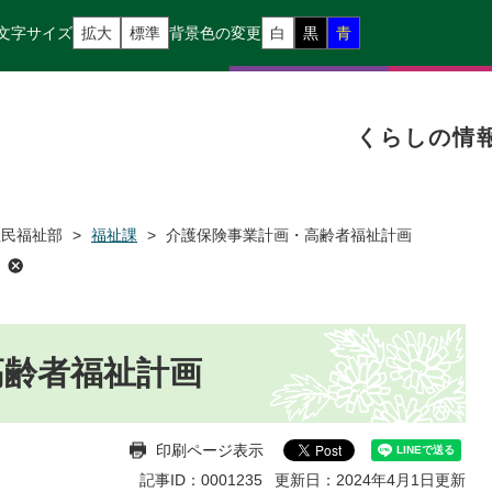
文字サイズ
拡大
標準
背景色の変更
白
黒
青
くらしの情
住民福祉部
>
福祉課
>
介護保険事業計画・高齢者福祉計画
高齢者福祉計画
印刷ページ表示
記事ID：0001235
更新日：2024年4月1日更新