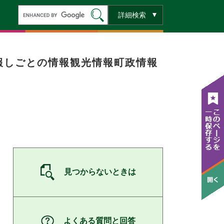
キ
詳細検索
ー
ワ
ー
ド
検
索
報
しごとの情報
観光情報
町政情報
見つからないときは
よくある質問と回答