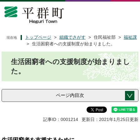
ペ
メ
ー
ニ
ジ
ュ
の
ー
先
を
頭
飛
トップページ
>
組織でさがす
>
住民福祉部
>
福祉課
現在地
で
ば
>
生活困窮者への支援制度が始まりました。
す
し
本
。
て
生活困窮者への支援制度が始まりまし
文
本
文
た。
へ
ページ内目次
記事ID：0001214
更新日：2021年1月25日更新