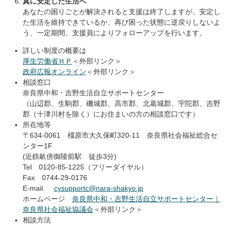
真に安定した生活へ
あなたの困りごとが解決されると支援は終了しますが、安定し
た生活を維持できているか、再び困った状態に逆戻りしないよ
う、一定期間、支援員によりフォローアップを行います。
詳しい制度の概要は
厚生労働省ＨＰ
＜外部リンク＞
政府広報オンライン
＜外部リンク＞
相談窓口
奈良県中和・吉野生活自立サポートセンター
（山辺郡、生駒郡、磯城郡、高市郡、北葛城郡、宇陀郡、吉野
郡（十津川村を除く）にお住まいの方の相談窓口です）
所在地等
〒634-0061 橿原市大久保町320-11 奈良県社会福祉総合セ
ンター1F
(近鉄畝傍御陵前駅 徒歩3分)
Tel 0120-85-1225（フリーダイヤル）
Fax 0744-29-0176
E-mail.
cysupportc@nara-shakyo.jp
ホームページ
奈良県中和・吉野生活自立サポートセンター｜
奈良県社会福祉協議会​
＜外部リンク＞
相談方法