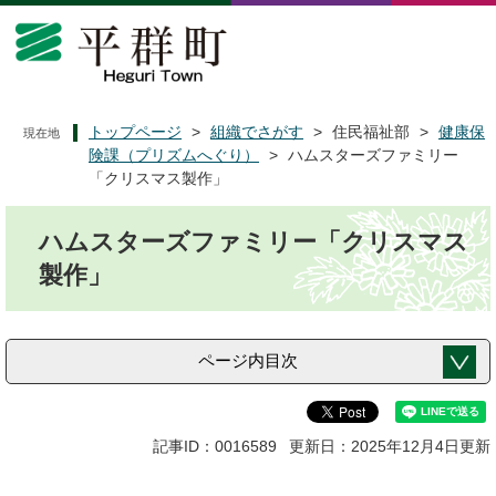
ペ
メ
ー
ニ
ジ
ュ
の
ー
先
を
頭
飛
トップページ
>
組織でさがす
>
住民福祉部
>
健康保
現在地
で
ば
険課（プリズムへぐり）
>
ハムスターズファミリー
す
し
「クリスマス製作」
。
て
本
本
ハムスターズファミリー「クリスマス
文
文
へ
製作」
ページ内目次
記事ID：0016589
更新日：2025年12月4日更新