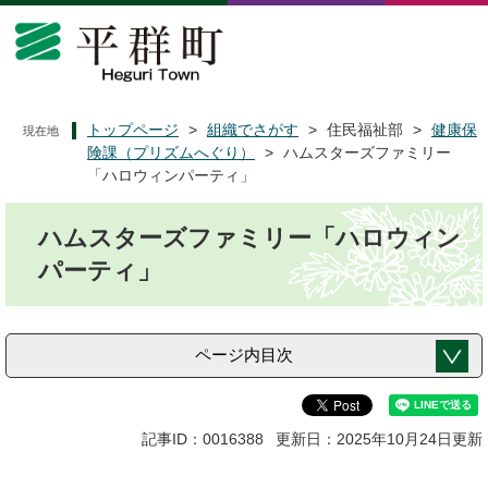
ペ
メ
ー
ニ
ジ
ュ
の
ー
先
を
頭
飛
トップページ
>
組織でさがす
>
住民福祉部
>
健康保
現在地
で
ば
険課（プリズムへぐり）
>
ハムスターズファミリー
す
し
「ハロウィンパーティ」
。
て
本
本
ハムスターズファミリー「ハロウィン
文
文
へ
パーティ」
ページ内目次
記事ID：0016388
更新日：2025年10月24日更新