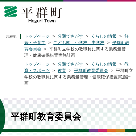
ペ
メ
ー
ニ
ジ
ュ
の
ー
先
を
頭
飛
トップページ
>
分類でさがす
>
くらしの情報
>
妊
現在地
で
ば
娠・子育て
>
こども園、小学校、中学校
>
平群町教
す
し
育委員会
>
平群町立学校の教職員に関する業務量管
。
て
理・健康確保措置実施計画
本
トップページ
>
分類でさがす
>
くらしの情報
>
教
文
育・スポーツ
>
教育
>
平群町教育委員会
>
平群町立
へ
学校の教職員に関する業務量管理・健康確保措置実施計
画
平群町教育委員会