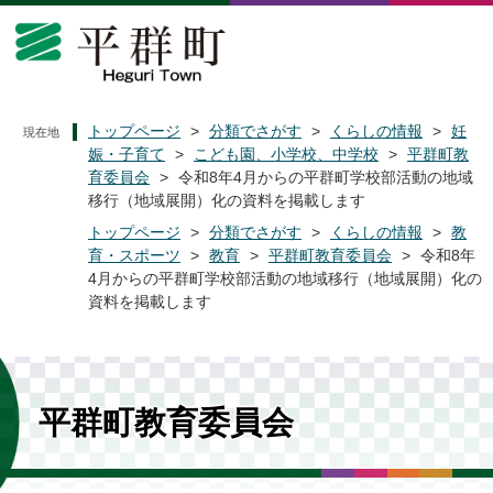
ペ
メ
ー
ニ
ジ
ュ
の
ー
先
を
頭
飛
トップページ
>
分類でさがす
>
くらしの情報
>
妊
現在地
で
ば
娠・子育て
>
こども園、小学校、中学校
>
平群町教
す
し
育委員会
>
令和8年4月からの平群町学校部活動の地域
。
て
移行（地域展開）化の資料を掲載します
本
トップページ
>
分類でさがす
>
くらしの情報
>
教
文
育・スポーツ
>
教育
>
平群町教育委員会
>
令和8年
へ
4月からの平群町学校部活動の地域移行（地域展開）化の
資料を掲載します
平群町教育委員会